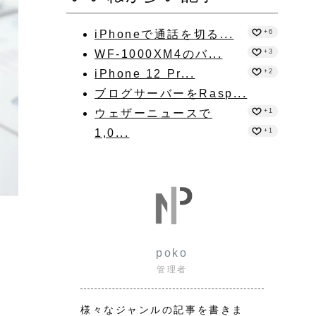
iPhoneで通話を切る...
+6
WF-1000XM4のバ...
+3
iPhone 12 Pr...
+2
ブログサーバーをRasp...
ウェザーニュースで
+1
1,0...
+1
poko
管理者
様々なジャンルの記事を書きま