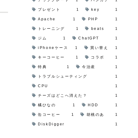
プレゼント
1
key
1
Apache
1
PHP
1
トレーニング
1
beats
1
ジム
1
ChatGPT
1
iPhoneケース
1
買い替え
1
キーコーヒー
1
コラボ
1
特典
1
今治産
1
トラブルシューティング
1
CPU
1
チーズはどこへ消えた？
1
橘ひなの
1
HDD
1
缶コーヒー
1
胡桃のあ
1
DiskDigger
1