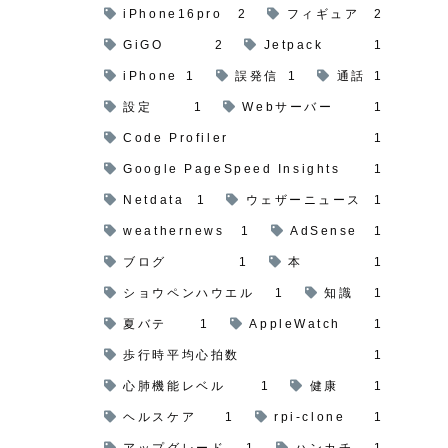
iPhone16pro
2
フィギュア
2
GiGO
2
Jetpack
1
iPhone
1
誤発信
1
通話
1
設定
1
Webサーバー
1
Code Profiler
1
Google PageSpeed Insights
1
Netdata
1
ウェザーニュース
1
weathernews
1
AdSense
1
ブログ
1
本
1
ショウペンハウエル
1
知識
1
夏バテ
1
AppleWatch
1
歩行時平均心拍数
1
心肺機能レベル
1
健康
1
ヘルスケア
1
rpi-clone
1
アップグレード
1
ハンカチ
1