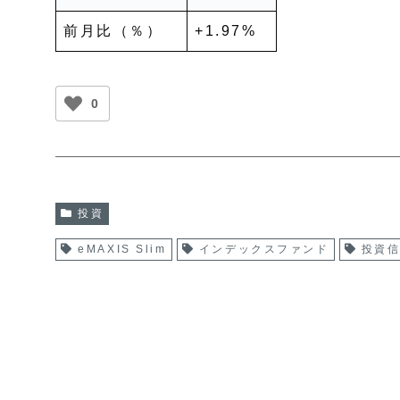
前月比（％）
+1.97%
0
投資
eMAXIS Slim
インデックスファンド
投資