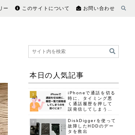
リー
このサイトについて
お問い合わせ
ー
本日の人気記事
iPhoneで通話を切る
時に、タイミング悪
く通話履歴を押して
誤発信してしまう事
への対策
DiskDiggerを使って
故障したHDDのデー
タを救出