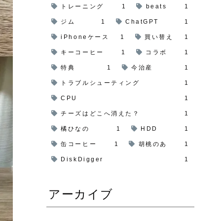
トレーニング
1
beats
1
ジム
1
ChatGPT
1
iPhoneケース
1
買い替え
1
キーコーヒー
1
コラボ
1
特典
1
今治産
1
トラブルシューティング
1
CPU
1
チーズはどこへ消えた？
1
橘ひなの
1
HDD
1
缶コーヒー
1
胡桃のあ
1
DiskDigger
1
アーカイブ