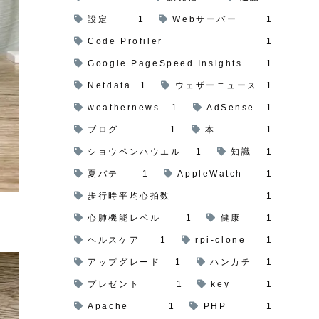
設定
1
Webサーバー
1
Code Profiler
1
Google PageSpeed Insights
1
Netdata
1
ウェザーニュース
1
weathernews
1
AdSense
1
ブログ
1
本
1
ショウペンハウエル
1
知識
1
夏バテ
1
AppleWatch
1
歩行時平均心拍数
1
心肺機能レベル
1
健康
1
ヘルスケア
1
rpi-clone
1
アップグレード
1
ハンカチ
1
プレゼント
1
key
1
Apache
1
PHP
1