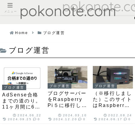
メニュー
Home
ブログ運営
ブログ運営
ブログ運営
ブログ運営
ブログ運営
ブログサーバー
（※移行しまし
AdSense合格
をRaspberry
た）このサイト
までの道のり。
Pi５に移行しま
はRaspberry
11ヶ月間に6回
した
Pi 4で運用して
申請！
2024.06.22
2024.03.10
2022.08.24
います
2024.09.25
0
2024.12.20
0
2024.06.17
0