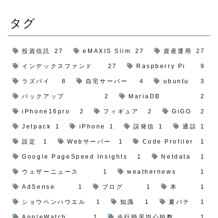
タグ
投資信託
27
eMAXIS Slim
27
資産運用
27
インデックスファンド
27
Raspberry Pi
9
ラズパイ
8
自宅サーバー
4
ubuntu
3
バックアップ
2
MariaDB
2
iPhone16pro
2
フィギュア
2
GiGO
2
Jetpack
1
iPhone
1
誤発信
1
通話
1
設定
1
Webサーバー
1
Code Profiler
1
Google PageSpeed Insights
1
Netdata
1
ウェザーニュース
1
weathernews
1
AdSense
1
ブログ
1
本
1
ショウペンハウエル
1
知識
1
夏バテ
1
AppleWatch
1
歩行時平均心拍数
1