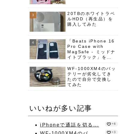
20TBのホワイトラベ
ルHDD（再生品）を
購入してみた
「Beats iPhone 16
Pro Case with
MagSafe - ミッドナ
イトブラック」をレ
ビュー
WF-1000XM4のバッ
テリーが劣化してき
たので自分で交換し
てみた
いいねが多い記事
iPhoneで通話を切る...
+6
WF-1000XM4のバ...
+3