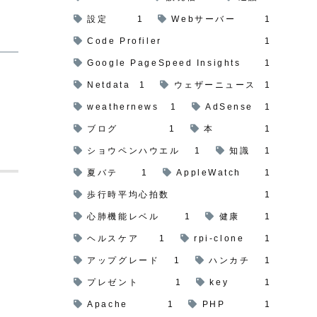
設定
1
Webサーバー
1
Code Profiler
1
Google PageSpeed Insights
1
Netdata
1
ウェザーニュース
1
weathernews
1
AdSense
1
ブログ
1
本
1
ショウペンハウエル
1
知識
1
夏バテ
1
AppleWatch
1
歩行時平均心拍数
1
心肺機能レベル
1
健康
1
ヘルスケア
1
rpi-clone
1
アップグレード
1
ハンカチ
1
プレゼント
1
key
1
Apache
1
PHP
1