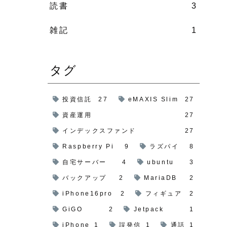
読書
3
雑記
1
タグ
投資信託
27
eMAXIS Slim
27
資産運用
27
インデックスファンド
27
Raspberry Pi
9
ラズパイ
8
自宅サーバー
4
ubuntu
3
バックアップ
2
MariaDB
2
iPhone16pro
2
フィギュア
2
GiGO
2
Jetpack
1
iPhone
1
誤発信
1
通話
1