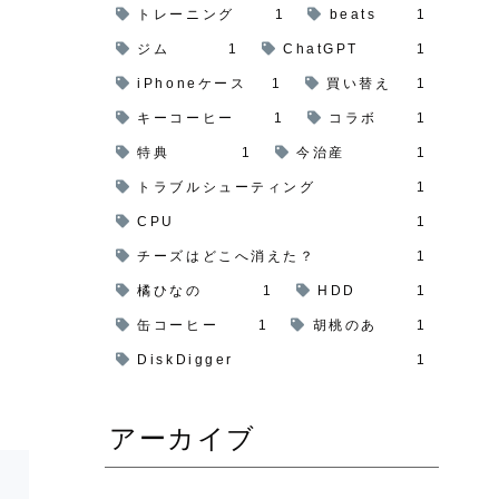
トレーニング
1
beats
1
ジム
1
ChatGPT
1
iPhoneケース
1
買い替え
1
キーコーヒー
1
コラボ
1
特典
1
今治産
1
トラブルシューティング
1
CPU
1
チーズはどこへ消えた？
1
橘ひなの
1
HDD
1
缶コーヒー
1
胡桃のあ
1
DiskDigger
1
アーカイブ