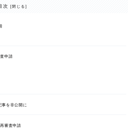
目次
請
審査申請
記事を非公開に
→再審査申請