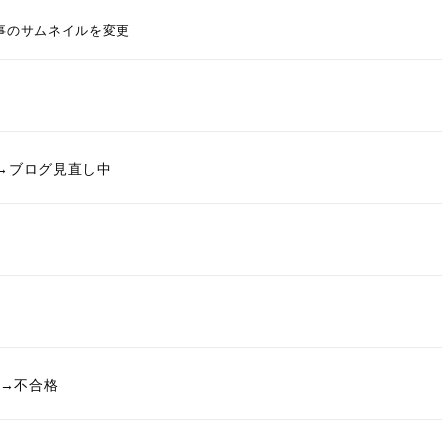
記事のサムネイルを変更
く→ブログ見直し中
請→不合格