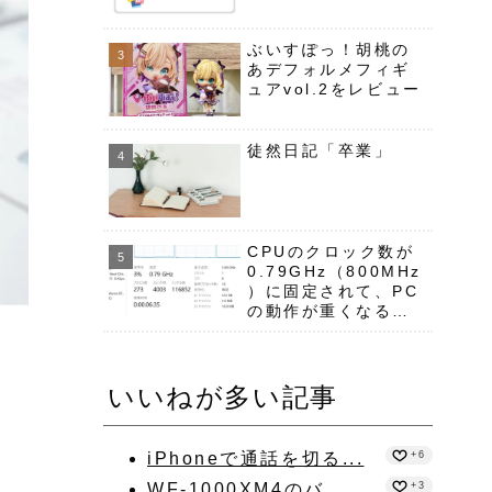
ぶいすぽっ！胡桃の
あデフォルメフィギ
ュアvol.2をレビュー
徒然日記「卒業」
CPUのクロック数が
0.79GHz（800MHz
）に固定されて、PC
の動作が重くなる
（備忘録）
いいねが多い記事
iPhoneで通話を切る...
+6
WF-1000XM4のバ...
+3