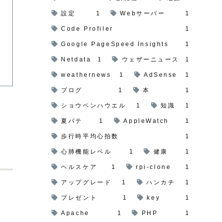
設定
1
Webサーバー
1
Code Profiler
1
Google PageSpeed Insights
1
Netdata
1
ウェザーニュース
1
weathernews
1
AdSense
1
ブログ
1
本
1
ショウペンハウエル
1
知識
1
夏バテ
1
AppleWatch
1
歩行時平均心拍数
1
心肺機能レベル
1
健康
1
ヘルスケア
1
rpi-clone
1
アップグレード
1
ハンカチ
1
プレゼント
1
key
1
Apache
1
PHP
1