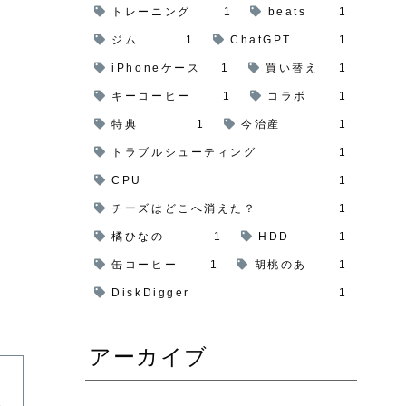
トレーニング
1
beats
1
ジム
1
ChatGPT
1
iPhoneケース
1
買い替え
1
キーコーヒー
1
コラボ
1
特典
1
今治産
1
トラブルシューティング
1
CPU
1
チーズはどこへ消えた？
1
橘ひなの
1
HDD
1
缶コーヒー
1
胡桃のあ
1
DiskDigger
1
アーカイブ