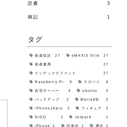
読書
3
雑記
1
タグ
投資信託
27
eMAXIS Slim
27
資産運用
27
インデックスファンド
27
Raspberry Pi
9
ラズパイ
8
自宅サーバー
4
ubuntu
3
バックアップ
2
MariaDB
2
iPhone16pro
2
フィギュア
2
GiGO
2
Jetpack
1
iPhone
1
誤発信
1
通話
1