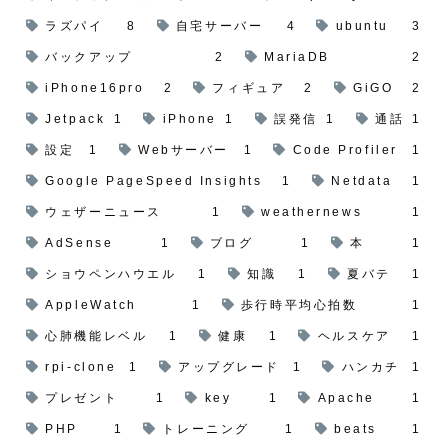
ラズパイ
8
自宅サーバー
4
ubuntu
3
バックアップ
2
MariaDB
2
iPhone16pro
2
フィギュア
2
GiGO
2
Jetpack
1
iPhone
1
誤発信
1
通話
1
設定
1
Webサーバー
1
Code Profiler
1
Google PageSpeed Insights
1
Netdata
1
ウェザーニュース
1
weathernews
1
AdSense
1
ブログ
1
本
1
ショウペンハウエル
1
知識
1
夏バテ
1
AppleWatch
1
歩行時平均心拍数
1
心肺機能レベル
1
健康
1
ヘルスケア
1
rpi-clone
1
アップグレード
1
ハンカチ
1
プレゼント
1
key
1
Apache
1
PHP
1
トレーニング
1
beats
1